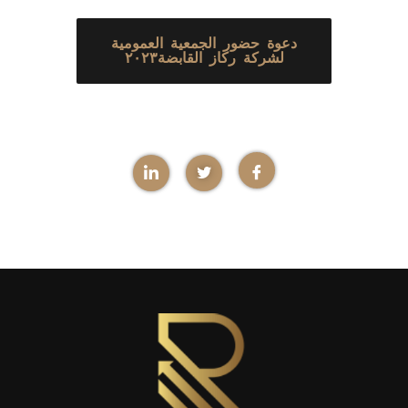
دعوة حضور الجمعية العمومية
لشركة ركاز القابضة٢٠٢٣