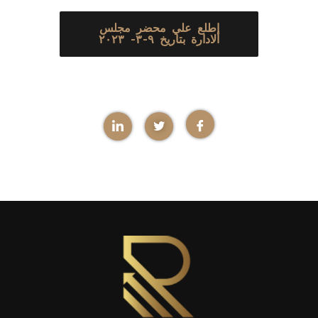
إطلع علي محضر مجلس
الادارة بتاريخ ٩-٣- ٢٠٢٣