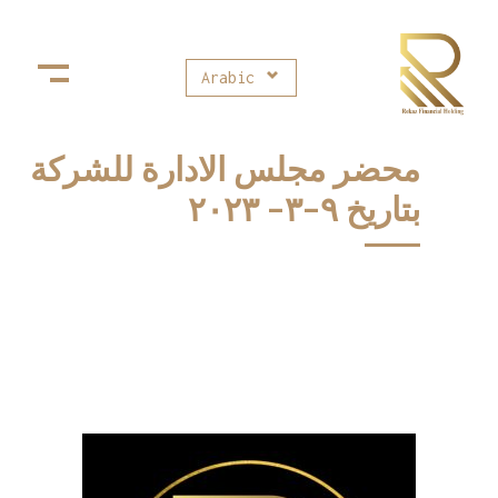
Arabic
Rekaz Financial Holding
ركاز القابضة للإستثمارات المالية
محضر مجلس الادارة للشركة
بتاريخ ٩-٣- ٢٠٢٣