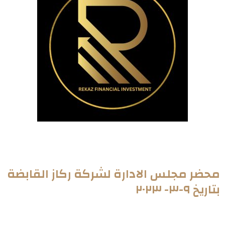
محضر مجلس الادارة لشركة ركاز القابضة
بتاريخ ٩-٣- ٢٠٢٣