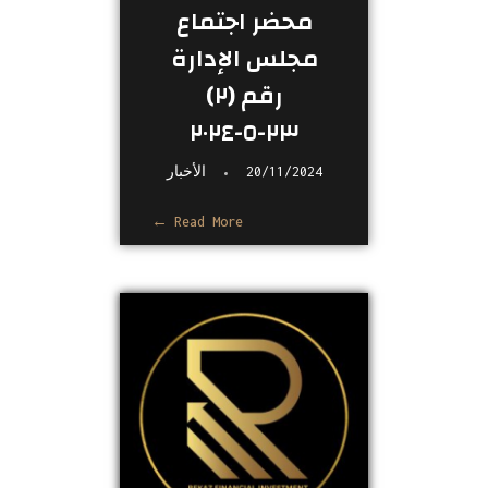
محضر اجتماع
مجلس الإدارة
رقم (٢)
٢٣-٥-٢٠٢٤
20/11/2024
الأخبار
Read More