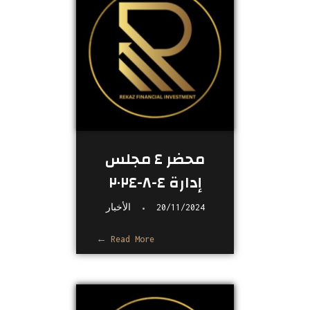
محضر ٤ مجلس
إدارة ٤-٨-٢٠٢٤
20/11/2024
الأخبار
Read More