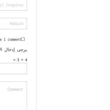
ر
ك
ة
2
e I comment.
8
يرجى إدخال الإج
-
4 × 3 =
2
-
2
0
2